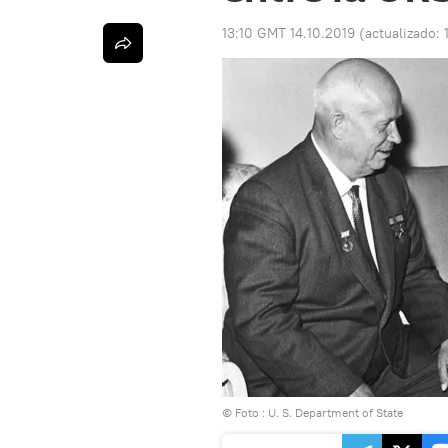
13:10 GMT 14.10.2019
(actualizado:
© Foto :
U. S. Department of State