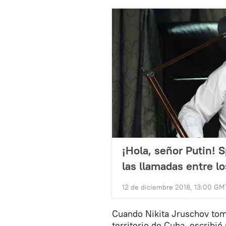
¡Hola, señor Putin! 
las llamadas entre l
12 de diciembre 2018, 13:00 GM
Cuando Nikita Jruschov tomó
territorio de Cuba, escribi