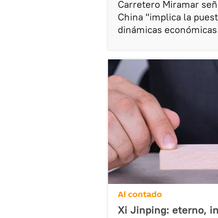
Carretero Miramar seña
China "implica la pues
dinámicas económicas q
Al contado
Xi Jinping: eterno, 