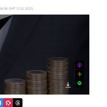
18:36 GMT 11.02.2021
)
iTunes
Google
Spotify