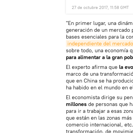
27 de octubre 2017, 11:58 GMT
"En primer lugar, una dinám
generación de un mercado pr
bases esenciales para la c
independiente del mercado
sobre todo, una economía qu
para alimentar a la gran pob
El experto afirma que
la ev
marco de una transformació
que en China se ha produci
ha habido en el mundo en el
El economista dirige su pe
millones
de personas que ha
para ir a trabajar a esas zo
que están en las zonas más 
comercio internacional, et
transformación, de movimien