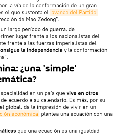
por la vía de la conformación de un gran
s el que sustenta el
avance del Partido 
irección de Mao Zedong".
s un largo período de guerra, de
rimer lugar frente a los nacionalistas del
e frente a las fuerzas imperialistas del
consigue la independencia
y la conformación
na".
na: ¿una 'simple'
emática?
specialidad en un país que
vive en otros
 de acuerdo a su calendario. Es más, por su
l global, da la impresión de vivir en un
ción económica
plantea una ecuación con una
máticas
que una ecuación es una igualdad