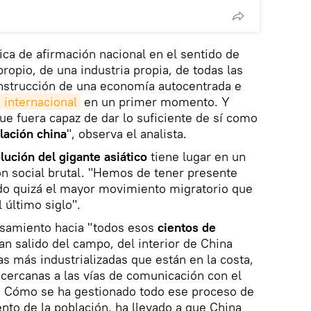
ica de afirmación nacional en el sentido de
opio, de una industria propia, de todas las
onstrucción de una economía autocentrada e
 internacional
en un primer momento. Y
e fuera capaz de dar lo suficiente de sí como
lación china
", observa el analista.
olución del gigante asiático
tiene lugar en un
n social brutal. "Hemos de tener presente
do quizá el mayor movimiento migratorio que
 último siglo".
nsamiento hacia "todos esos
cientos de
n salido del campo, del interior de China
nas más industrializadas que están en la costa,
cercanas a las vías de comunicación con el
c. Cómo se ha gestionado todo ese proceso de
to de la población, ha llevado a que China