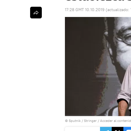
17:28 GMT 10.10.2019
(actualizado:
© Sputnik / Stringer
/
Acceder al conteni