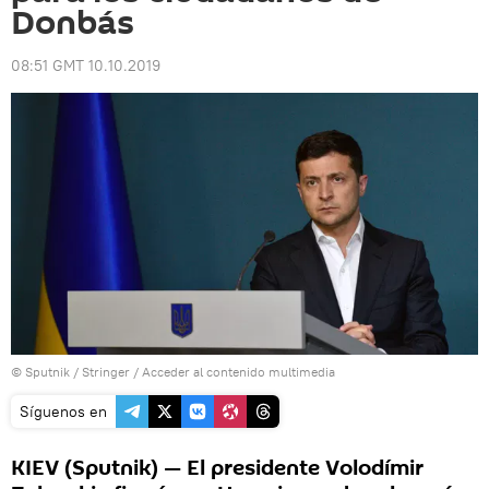
Donbás
08:51 GMT 10.10.2019
© Sputnik / Stringer
/
Acceder al contenido multimedia
Síguenos en
KIEV (Sputnik) — El presidente Volodímir