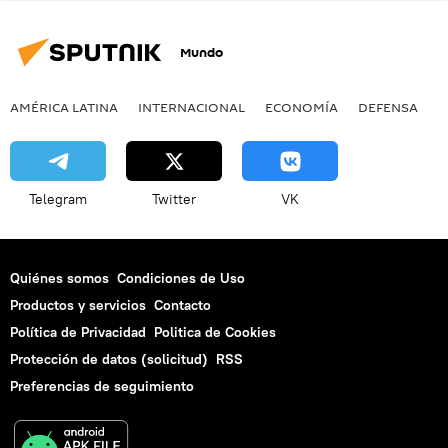
Mundo
AMÉRICA LATINA
INTERNACIONAL
ECONOMÍA
DEFENSA
M
Telegram
Twitter
VK
Quiénes somos
Condiciones de Uso
Productos y servicios
Contacto
Política de Privacidad
Politica de Cookies
Protección de datos (solicitud)
RSS
Preferencias de seguimiento