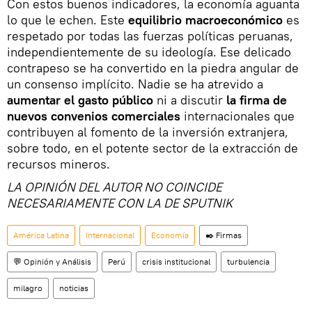
Con estos buenos indicadores, la economía aguanta
lo que le echen. Este
equilibrio macroeconómico
es
respetado por todas las fuerzas políticas peruanas,
independientemente de su ideología. Ese delicado
contrapeso se ha convertido en la piedra angular de
un consenso implícito. Nadie se ha atrevido a
aumentar el gasto público
ni a discutir
la firma de
nuevos convenios comerciales
internacionales que
contribuyen al fomento de la inversión extranjera,
sobre todo, en el potente sector de la extracción de
recursos mineros.
LA OPINIÓN DEL AUTOR NO COINCIDE
NECESARIAMENTE CON LA DE SPUTNIK
América Latina
Internacional
Economía
✒️ Firmas
💬 Opinión y Análisis
Perú
crisis institucional
turbulencia
milagro
noticias