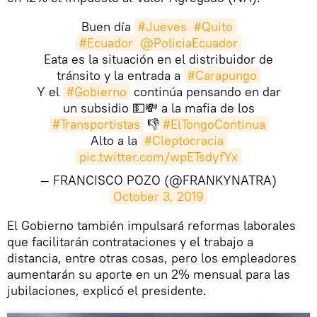
Buen día
#Jueves
#Quito
#Ecuador
@PoliciaEcuador
Eata es la situación en el distribuidor de
tránsito y la entrada a
#Carapungo
Y el
#Gobierno
continúa pensando en dar
un subsidio 💵💸 a la mafia de los
#Transportistas
👎
#ElTongoContinua
Alto a la
#Cleptocracia
pic.twitter.com/wpETsdyfYx
— FRANCISCO POZO (@FRANKYNATRA)
October 3, 2019
​El Gobierno también impulsará reformas laborales
que facilitarán contrataciones y el trabajo a
distancia, entre otras cosas, pero los empleadores
aumentarán su aporte en un 2% mensual para las
jubilaciones, explicó el presidente.