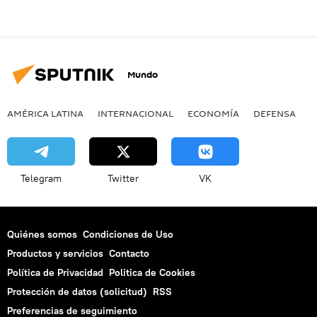
Mundo
AMÉRICA LATINA
INTERNACIONAL
ECONOMÍA
DEFENSA
M
Telegram
Twitter
VK
Quiénes somos
Condiciones de Uso
Productos y servicios
Contacto
Política de Privacidad
Politica de Cookies
Protección de datos (solicitud)
RSS
Preferencias de seguimiento