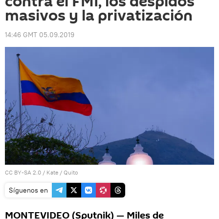
contra el FMI, los despidos
masivos y la privatización
14:46 GMT 05.09.2019
CC BY-SA 2.0
/
Kate
/
Quito
Síguenos en
MONTEVIDEO (Sputnik) — Miles de