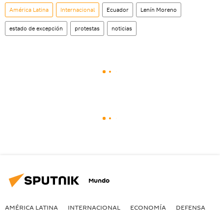
América Latina
Internacional
Ecuador
Lenín Moreno
estado de excepción
protestas
noticias
Mundo
AMÉRICA LATINA
INTERNACIONAL
ECONOMÍA
DEFENSA
M