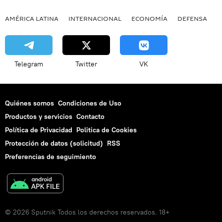
AMÉRICA LATINA
INTERNACIONAL
ECONOMÍA
DEFENSA
M
Telegram
Twitter
VK
Quiénes somos
Condiciones de Uso
Productos y servicios
Contacto
Política de Privacidad
Politica de Cookies
Protección de datos (solicitud)
RSS
Preferencias de seguimiento
© 2026 Sputnik Todos los derechos reservados. 18+