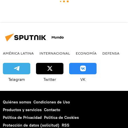
Mundo
AMÉRICA LATINA
INTERNACIONAL
ECONOMÍA
DEFENSA
M
Telegram
Twitter
VK
Quiénes somos
Condiciones de Uso
Productos y servicios
Contacto
Política de Privacidad
Politica de Cookies
Protección de datos (solicitud)
RSS