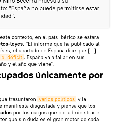
o Niño Becerra muestra su
to: "España no puede permitirse estar
idad".
este contexto, en el país ibérico se estará
etos-leyes
. "El informe que ha publicado al
íses, el apartado de España dice que […]
el déficit
. España va a fallar en sus
año y el año que viene".
ocupados únicamente por
 que trasuntaron
varios políticos
y la
e manifiesta disgustada y piensa que los
pados
por los cargos que por administrar el
ctor que sin duda es el gran motor de cada