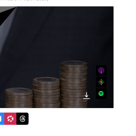
iTunes
Google
Spotify