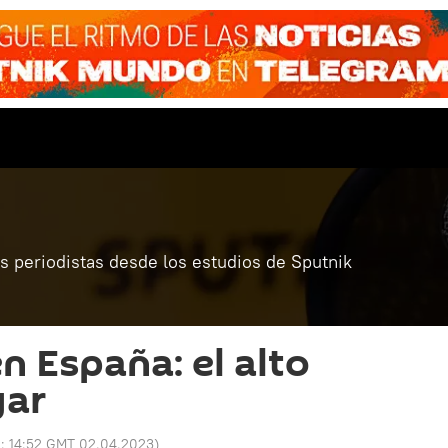
 periodistas desde los estudios de Sputnik
n España: el alto
gar
o:
14:52 GMT 02.04.2023
)