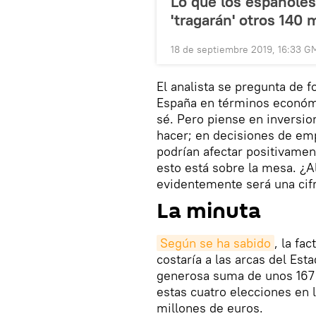
Lo que los españoles
'tragarán' otros 140 
18 de septiembre 2019, 16:33 G
El analista se pregunta de f
España en términos económ
sé. Pero piense en inversio
hacer; en decisiones de em
podrían afectar positivament
esto está sobre la mesa. ¿Al
evidentemente será una cifr
La minuta
Según se ha sabido
, la fa
costaría a las arcas del Esta
generosa suma de unos 167 
estas cuatro elecciones en 
millones de euros.