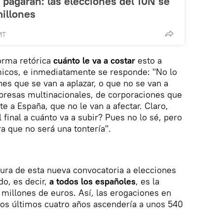
 pagarán: las elecciones del 10N se
millones
MT
orma retórica
cuánto le va a costar
esto a
icos, e inmediatamente se responde: "No lo
nes que se van a aplazar, o que no se van a
presas multinacionales, de corporaciones que
e a España, que no le van a afectar. Claro,
 final a cuánto va a subir? Pues no lo sé, pero
a que no será una tontería".
ctura de esta nueva convocatoria a elecciones
do, es decir,
a todos los españoles
, es la
millones de euros. Así, las erogaciones en
los últimos cuatro años ascendería a unos 540