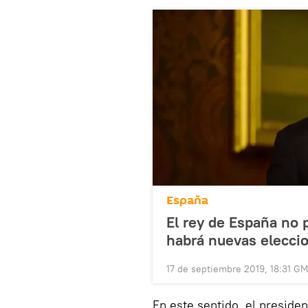
España
El rey de España no 
habrá nuevas elecci
17 de septiembre 2019, 18:31 G
En este sentido, el preside