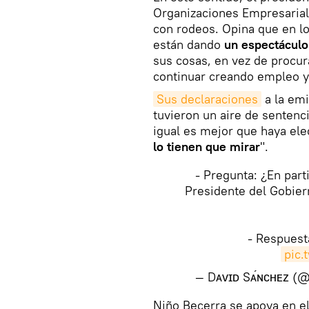
Organizaciones Empresaria
con rodeos. Opina que en lo
están dando
un espectáculo
sus cosas, en vez de procur
continuar creando empleo y 
Sus declaraciones
a la em
tuvieron un aire de sentenc
igual es mejor que haya ele
lo tienen que mirar
".
- Pregunta: ¿En part
Presidente del Gobier
- Respuesta 
pic.
— Dᴀᴠɪᴅ Sᴀ́ɴᴄʜᴇᴢ 
Niño Becerra se apoya en e