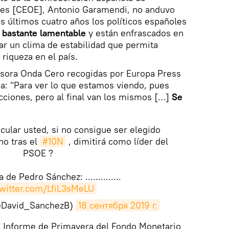
les [CEOE], Antonio Garamendi, no anduvo
s últimos cuatro años los políticos españoles
 bastante lamentable
y están enfrascados en
ar un clima de estabilidad que permita
riqueza en el país.
isora Onda Cero recogidas por Europa Press
ia: "Para ver lo que estamos viendo, pues
cciones, pero al final van los mismos […]
Se
icular usted, si no consigue ser elegido
no tras el
#10N
, dimitirá como líder del
PSOE ?
de Pedro Sánchez: ..............
twitter.com/LfiL3sMeLU
(@David_SanchezB)
18 сентября 2019 г.
l Informe de Primavera del Fondo Monetario