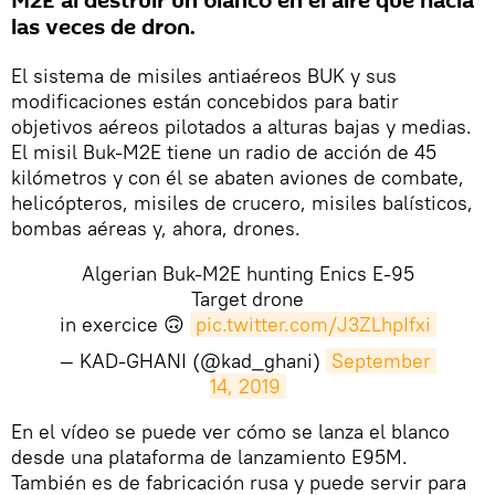
M2E al destruir un blanco en el aire que hacía
las veces de dron.
El sistema de misiles antiaéreos BUK y sus
modificaciones están concebidos para batir
objetivos aéreos pilotados a alturas bajas y medias.
El misil Buk-M2E tiene un radio de acción de 45
kilómetros y con él se abaten aviones de combate,
helicópteros, misiles de crucero, misiles balísticos,
bombas aéreas y, ahora, drones.
Algerian Buk-M2E hunting Enics E-95
Target drone
in exercice 🙃
pic.twitter.com/J3ZLhpIfxi
— KAD-GHANI (@kad_ghani)
September 
14, 2019
En el vídeo se puede ver cómo se lanza el blanco
desde una plataforma de lanzamiento E95M.
También es de fabricación rusa y puede servir para