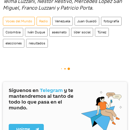
Telma Luzzani, Néstor Restivo, Mercedes López San
Miguel, Franco Luzzani y Patricio Porta.
Voces del Mundo
Radio
Venezuela
Juan Guaidó
fotografía
Colombia
Iván Duque
asesinato
líder social
Túnez
elecciones
resultados
Síguenos en
Telegram
y te
mantendremos al tanto de
todo lo que pasa en el
mundo.
Unirme