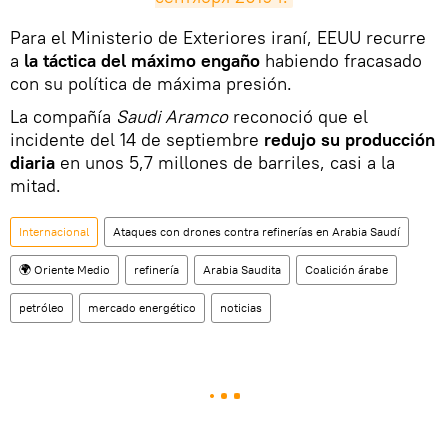
​Para el Ministerio de Exteriores iraní, EEUU recurre
a
la táctica del máximo engaño
habiendo fracasado
con su política de máxima presión.
La compañía
Saudi Aramco
reconoció que el
incidente del 14 de septiembre
redujo su producción
diaria
en unos 5,7 millones de barriles, casi a la
mitad.
Internacional
Ataques con drones contra refinerías en Arabia Saudí
🌍 Oriente Medio
refinería
Arabia Saudita
Coalición árabe
petróleo
mercado energético
noticias