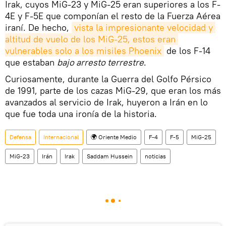
Irak, cuyos MiG-23 y MiG-25 eran superiores a los F-
4E y F-5E que componían el resto de la Fuerza Aérea
iraní. De hecho,
vista la impresionante velocidad y 
altitud de vuelo de los MiG-25, estos eran 
vulnerables solo a los misiles Phoenix
de los F-14
que estaban
bajo arresto terrestre
.
Curiosamente, durante la Guerra del Golfo Pérsico
de 1991, parte de los cazas MiG-29, que eran los más
avanzados al servicio de Irak, huyeron a Irán en lo
que fue toda una ironía de la historia.
Defensa
Internacional
🌍 Oriente Medio
F-4
F-5
MiG-25
MiG-23
Irán
Irak
Saddam Hussein
noticias