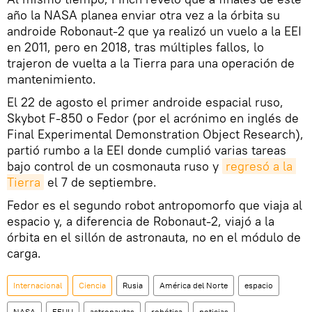
año la NASA planea enviar otra vez a la órbita su
androide Robonaut-2 que ya realizó un vuelo a la EEI
en 2011, pero en 2018, tras múltiples fallos, lo
trajeron de vuelta a la Tierra para una operación de
mantenimiento.
El 22 de agosto el primer androide espacial ruso,
Skybot F-850 o Fedor (por el acrónimo en inglés de
Final Experimental Demonstration Object Research),
partió rumbo a la EEI donde cumplió varias tareas
bajo control de un cosmonauta ruso y
regresó a la 
Tierra
el 7 de septiembre.
Fedor es el segundo robot antropomorfo que viaja al
espacio y, a diferencia de Robonaut-2, viajó a la
órbita en el sillón de astronauta, no en el módulo de
carga.
Internacional
Ciencia
Rusia
América del Norte
espacio
NASA
EEUU
astronautas
robótica
noticias