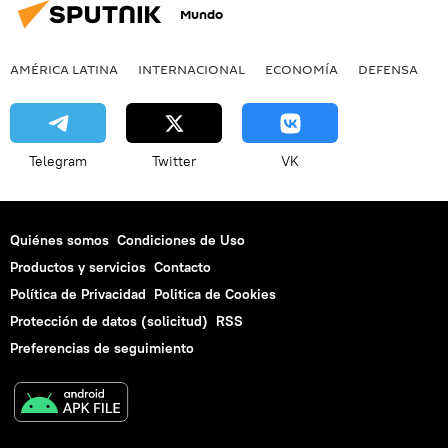
Mundo
AMÉRICA LATINA
INTERNACIONAL
ECONOMÍA
DEFENSA
M
Telegram
Twitter
VK
Quiénes somos
Condiciones de Uso
Productos y servicios
Contacto
Política de Privacidad
Politica de Cookies
Protección de datos (solicitud)
RSS
Preferencias de seguimiento