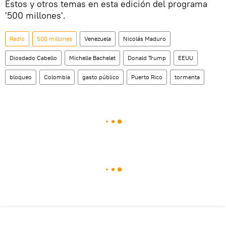
Estos y otros temas en esta edición del programa
'500 millones'.
Radio
500 millones
Venezuela
Nicolás Maduro
Diosdado Cabello
Michelle Bachelet
Donald Trump
EEUU
bloqueo
Colombia
gasto público
Puerto Rico
tormenta