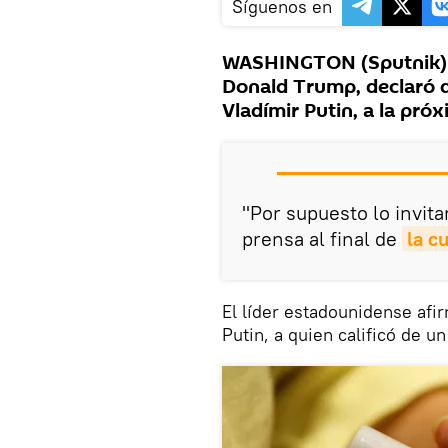
Síguenos en
WASHINGTON (Sputnik) —
Donald Trump, declaró q
Vladímir Putin, a la pró
"Por supuesto lo invita
prensa al final de
la c
El líder estadounidense afi
Putin, a quien calificó de u