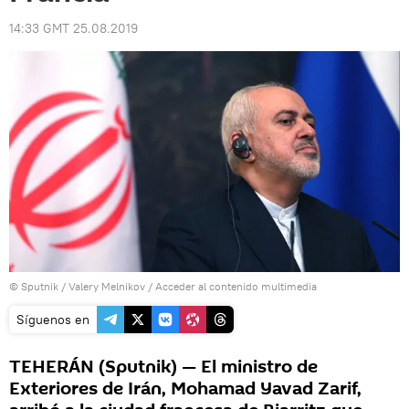
14:33 GMT 25.08.2019
© Sputnik / Valery Melnikov
/
Acceder al contenido multimedia
Síguenos en
TEHERÁN (Sputnik) — El ministro de
Exteriores de Irán, Mohamad Yavad Zarif,