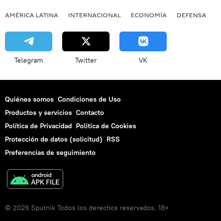
AMÉRICA LATINA
INTERNACIONAL
ECONOMÍA
DEFENSA
M
Telegram
Twitter
VK
Quiénes somos
Condiciones de Uso
Productos y servicios
Contacto
Política de Privacidad
Politica de Cookies
Protección de datos (solicitud)
RSS
Preferencias de seguimiento
© 2026 Sputnik Todos los derechos reservados. 18+