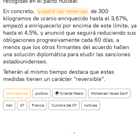
recogidas en el pacto nuclear.
En concreto,
superó las reservas
de 300
kilogramos de uranio enriquecido hasta el 3,67%,
empezó a enriquecerlo por encima de este límite, ya
hasta el 4,5%, y anunció que seguirá reduciendo sus
obligaciones progresivamente cada 60 días, a
menos que los otros firmantes del acuerdo hallen
una solución diplomática para eludir las sanciones
estadounidenses.
Teherán al mismo tiempo destaca que estas
medidas tienen un carácter "reversible".
Internacional
política
🌍 Oriente Medio
Mohamad Yavad Zarif
Irán
G7
Francia
Cumbre del G7
noticias