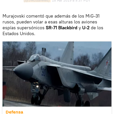
(@zvezdanews)
18 Авг 2019 в 9:37 PDT
Murajovski comentó que además de los MiG-31
rusos, pueden volar a esas alturas los aviones
espías supersónicos
SR-71 Blackbird
y
U-2
de los
Estados Unidos.
Defensa