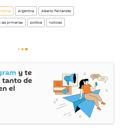
onomía
Argentina
Alberto Fernández
 las primarias
política
noticias
gram
y te
 tanto de
en el