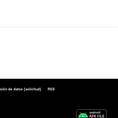
ción de datos (solicitud)
RSS