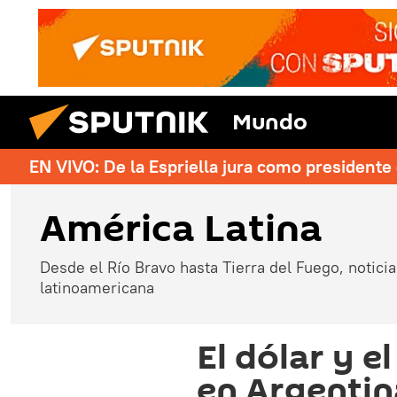
Mundo
EN VIVO: De la Espriella jura como president
América Latina
Desde el Río Bravo hasta Tierra del Fuego, noticias
latinoamericana
El dólar y e
en Argentina