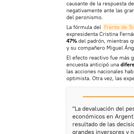
causante de la respuesta d
negativamente ante las gra
del peronismo.
La fórmula del
Frente de T
expresidenta Cristina Fern
47%
del padrón, mientras q
y su compañero Miguel Ánge
El efecto reactivo fue más 
encuesta anticipó una
difer
las acciones nacionales hab
optimista. Otra vez, las exp
"La devaluación del pe
económicos en Argentin
resultado de las decis
grandes inversores y 