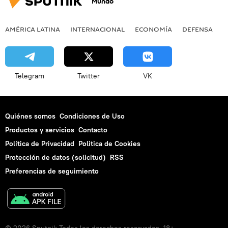
Mundo
AMÉRICA LATINA
INTERNACIONAL
ECONOMÍA
DEFENSA
M
Telegram
Twitter
VK
Quiénes somos
Condiciones de Uso
Productos y servicios
Contacto
Política de Privacidad
Politica de Cookies
Protección de datos (solicitud)
RSS
Preferencias de seguimiento