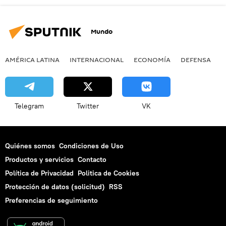
Mundo
AMÉRICA LATINA
INTERNACIONAL
ECONOMÍA
DEFENSA
M
Telegram
Twitter
VK
Quiénes somos
Condiciones de Uso
Productos y servicios
Contacto
Política de Privacidad
Politica de Cookies
Protección de datos (solicitud)
RSS
Preferencias de seguimiento