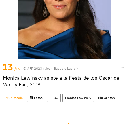
13
/13
© AFP 2023 / Jean-Baptiste Lacroix
Monica Lewinsky asiste a la fiesta de los Oscar de
Vanity Fair, 2018.
Multimedia
📷 Fotos
EEUU
Monica Lewinsky
Bill Clinton