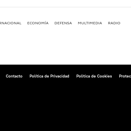
RNACIONAL
ECONOMÍA
DEFENSA
MULTIMEDIA
RADIO
Contacto
Política de Privacidad
Politica de Cookies
Protec