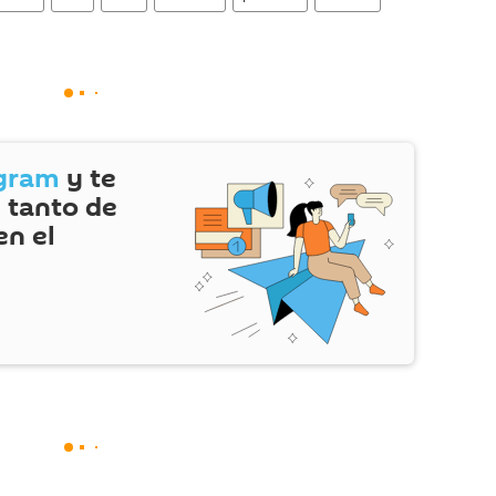
gram
y te
 tanto de
en el