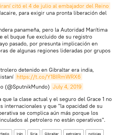
iraní citó el 4 de julio al embajador del Reino 
caire, para exigir una pronta liberación del
.
andera panameña, pero la Autoridad Marítima
 el buque fue excluido de su registro
mayo pasado, por presunta implicación en
oras de algunas regiones lideradas por grupos
etrolero detenido en Gibraltar era india,
istaní
https://t.co/Y1BIRmWRX6
do (@SputnikMundo)
July 4, 2019
la que la clase actual y el seguro del Grace 1 no
os internacionales y que "la opacidad de su
perativa se complica aún más porque los
inculados al petrolero no están operativos".
 Medio
Irán
Siria
Gibraltar
petrolero
noticias