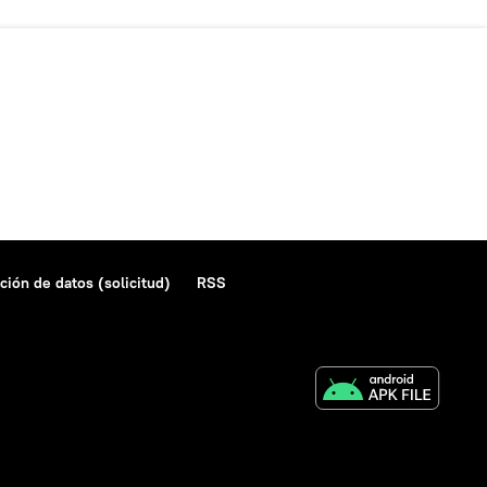
ción de datos (solicitud)
RSS