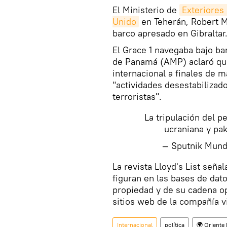
El Ministerio de
Exteriores 
Unido
en Teherán, Robert Ma
barco apresado en Gibraltar
El Grace 1 navegaba bajo b
de Panamá (AMP) aclaró que
internacional a finales de 
"actividades desestabilizad
terroristas".
La tripulación del p
ucraniana y pak
— Sputnik Mun
​La revista Lloyd's List seña
figuran en las bases de dat
propiedad y de su cadena o
sitios web de la compañía v
Internacional
política
🌍 Oriente