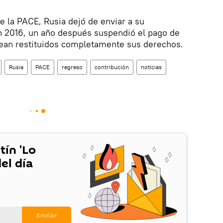
e la PACE, Rusia dejó de enviar a su
n 2016, un año después suspendió el pago de
sean restituidos completamente sus derechos.
Rusia
PACE
regreso
contribución
noticias
tín 'Lo
el día