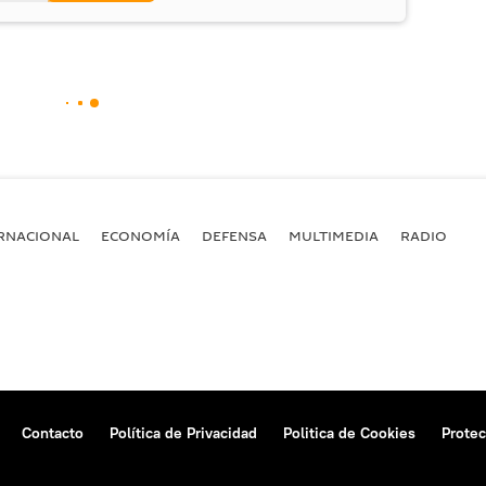
RNACIONAL
ECONOMÍA
DEFENSA
MULTIMEDIA
RADIO
Contacto
Política de Privacidad
Politica de Cookies
Protec