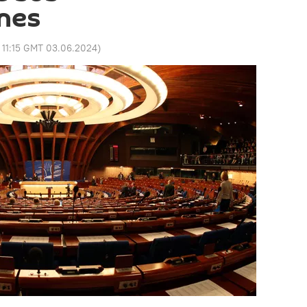
nes
:
11:15 GMT 03.06.2024
)