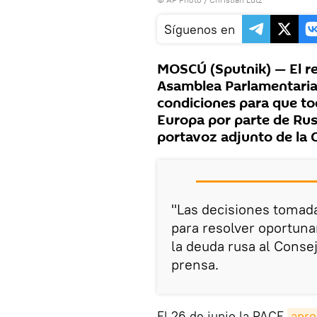
Síguenos en
MOSCÚ (Sputnik) — El re
Asamblea Parlamentaria 
condiciones para que to
Europa por parte de Rus
portavoz adjunto de la C
"Las decisiones tomad
para resolver oportun
la deuda rusa al Consej
prensa.
El 26 de junio la PACE
apr