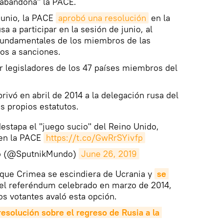
"abandona" la PACE.
 junio, la PACE
aprobó una resolución
en la
sa a participar en la sesión de junio, al
fundamentales de los miembros de las
os a sanciones.
 legisladores de los 47 países miembros del
rivó en abril de 2014 a la delegación rusa del
s propios estatutos.
estapa el "juego sucio" del Reino Unido,
 en la PACE
https://t.co/GwRrSYivfp
o (@SputnikMundo)
June 26, 2019
 que Crimea se escindiera de Ucrania y
se 
s el referéndum celebrado en marzo de 2014,
s votantes avaló esta opción.
resolución sobre el regreso de Rusia a la 