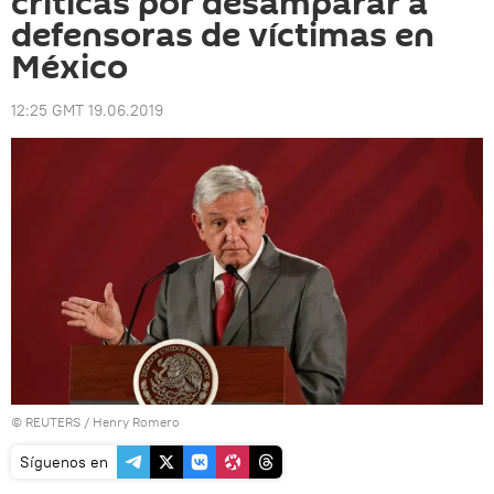
críticas por desamparar a
defensoras de víctimas en
México
12:25 GMT 19.06.2019
©
REUTERS
/ Henry Romero
Síguenos en