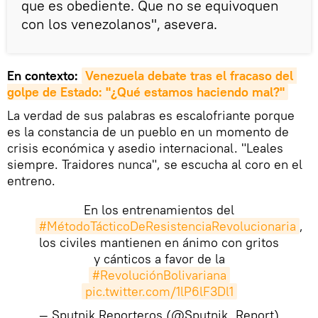
que es obediente. Que no se equivoquen
con los venezolanos", asevera.
En contexto:
Venezuela debate tras el fracaso del 
golpe de Estado: "¿Qué estamos haciendo mal?"
La verdad de sus palabras es escalofriante porque
es la constancia de un pueblo en un momento de
crisis económica y asedio internacional. "Leales
siempre. Traidores nunca", se escucha al coro en el
entreno.
En los entrenamientos del
#MétodoTácticoDeResistenciaRevolucionaria
,
los civiles mantienen en ánimo con gritos
y cánticos a favor de la
#RevoluciónBolivariana
pic.twitter.com/1lP6lF3Dl1
— Sputnik Reporteros (@Sputnik_Report)