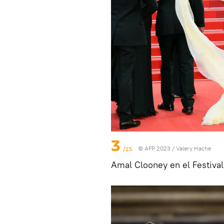
3
/15
© AFP 2023 / Valery Hache
Amal Clooney en el Festiva