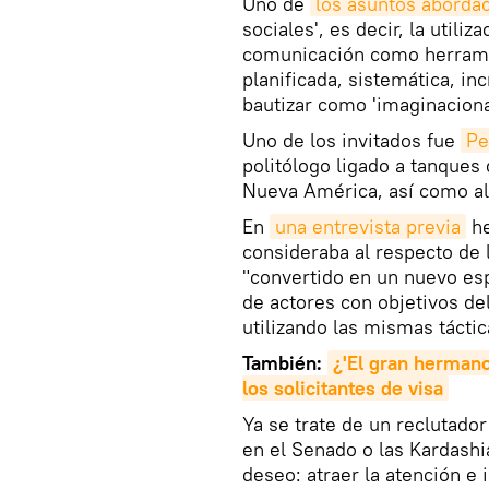
Uno de
los asuntos aborda
sociales', es decir, la utili
comunicación como herramie
planificada, sistemática, i
bautizar como 'imaginaciona
Uno de los invitados fue
Pe
politólogo ligado a tanques
Nueva América, así como a
En
una entrevista previa
he
consideraba al respecto de 
"convertido en un nuevo esp
de actores con objetivos d
utilizando las mismas táctic
También:
¿'El gran hermano
los solicitantes de visa
Ya se trate de un reclutador
en el Senado o las Kardash
deseo: atraer la atención e 