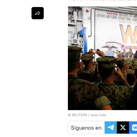
©
REUTERS
/ Issei Kato
Síguenos en