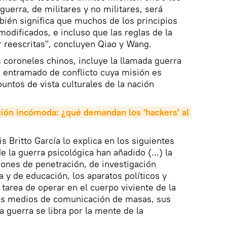
uerra, de militares y no militares, será
bién significa que muchos de los principios
odificados, e incluso que las reglas de la
 reescritas", concluyen Qiao y Wang.
os coroneles chinos, incluye la llamada guerra
o entramado de conflicto cuya misión es
 puntos de vista culturales de la nación
ción incómoda: ¿qué demandan los 'hackers' al 
is Britto García lo explica en los siguientes
e la guerra psicológica han añadido (...) la
iones de penetración, de investigación
 y de educación, los aparatos políticos y
area de operar en el cuerpo viviente de la
os medios de comunicación de masas, sus
La guerra se libra por la mente de la