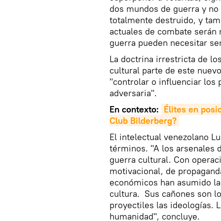
dos mundos de guerra y no g
totalmente destruido, y tam
actuales de combate serán m
guerra pueden necesitar ser
La doctrina irrestricta de l
cultural parte de este nuev
"controlar o influenciar los
adversaria".
En contexto:
Élites en posi
Club Bilderberg?
El intelectual venezolano Lu
términos. "A los arsenales d
guerra cultural. Con operac
motivacional, de propaganda
económicos han asumido la t
cultura. Sus cañones son l
proyectiles las ideologías. 
humanidad", concluye.