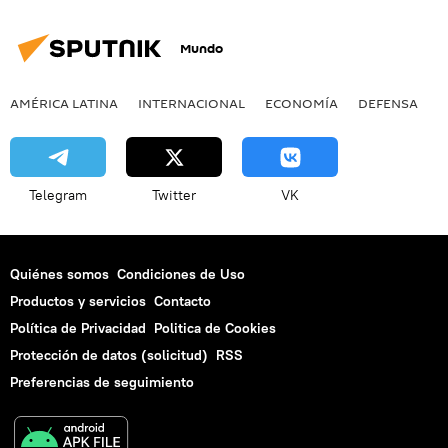
Mundo
AMÉRICA LATINA
INTERNACIONAL
ECONOMÍA
DEFENSA
M
Telegram
Twitter
VK
Quiénes somos
Condiciones de Uso
Productos y servicios
Contacto
Política de Privacidad
Politica de Cookies
Protección de datos (solicitud)
RSS
Preferencias de seguimiento