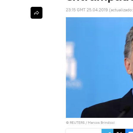
23:15 GMT 25.04.2019
(actualizado
©
REUTERS
/ Marcos Brindicci