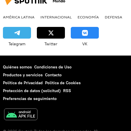
Mundo
AMÉRICA LATINA
INTERNACIONAL
ECONOMÍA
DEFENSA
M
Telegram
Twitter
VK
Quiénes somos
Condiciones de Uso
Productos y servicios
Contacto
Política de Privacidad
Politica de Cookies
Protección de datos (solicitud)
RSS
Preferencias de seguimiento