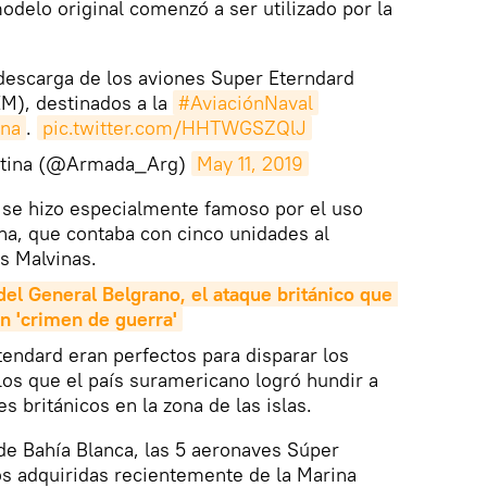
odelo original comenzó a ser utilizado por la
descarga de los aviones Super Eterndard
M), destinados a la
#AviaciónNaval
na
.
pic.twitter.com/HHTWGSZQlJ
ntina (@Armada_Arg)
May 11, 2019
 se hizo especialmente famoso por el uso
na, que contaba con cinco unidades al
s Malvinas.
el General Belgrano, el ataque británico que 
n 'crimen de guerra'
tendard eran perfectos para disparar los
los que el país suramericano logró hundir a
s británicos en la zona de las islas.
 de Bahía Blanca, las 5 aeronaves Súper
s adquiridas recientemente de la Marina