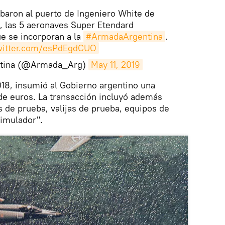
baron al puerto de Ingeniero White de
, las 5 aeronaves Super Etendard
 se incorporan a la
#ArmadaArgentina
.
twitter.com/esPdEgdCUO
ntina (@Armada_Arg)
May 11, 2019
018, insumió al Gobierno argentino una
de euros. La transacción incluyó además
 de prueba, valijas de prueba, equipos de
simulador".