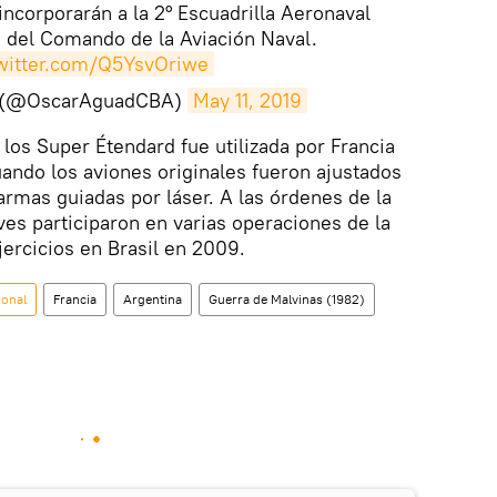
incorporarán a la 2° Escuadrilla Aeronaval
 del Comando de la Aviación Naval.
twitter.com/Q5YsvOriwe
d (@OscarAguadCBA)
May 11, 2019
e los Super Étendard fue utilizada por Francia
ando los aviones originales fueron ajustados
armas guiadas por láser. A las órdenes de la
ves participaron en varias operaciones de la
jercicios en Brasil en 2009.
ional
Francia
Argentina
Guerra de Malvinas (1982)