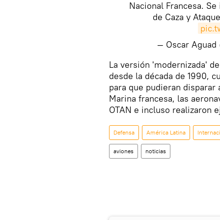
Nacional Francesa. Se 
de Caza y Ataque
pic.
— Oscar Agua
​​La versión 'modernizada' d
desde la década de 1990, cu
para que pudieran disparar 
Marina francesa, las aerona
OTAN e incluso realizaron e
Defensa
América Latina
Internac
aviones
noticias