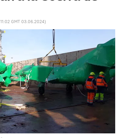
:
11:02 GMT 03.06.2024
)