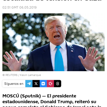
02:51 GMT 06.05.2019
©
REUTERS
/ Kevin Lamarque
Síguenos en
MOSCÚ (Sputnik) — El presidente
estadounidense, Donald Trump, reiteró su