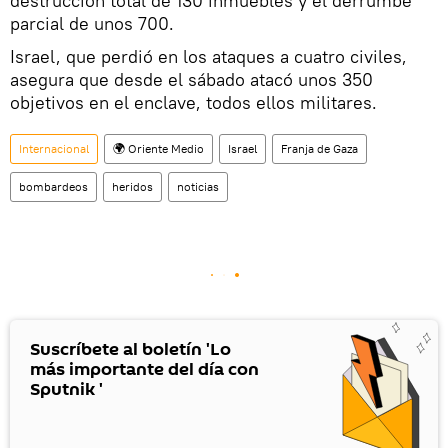
destrucción total de 130 inmuebles y el derrumbe
parcial de unos 700.
Israel, que perdió en los ataques a cuatro civiles,
asegura que desde el sábado atacó unos 350
objetivos en el enclave, todos ellos militares.
Internacional
🌍 Oriente Medio
Israel
Franja de Gaza
bombardeos
heridos
noticias
Suscríbete al boletín 'Lo
más importante del día con
Sputnik '