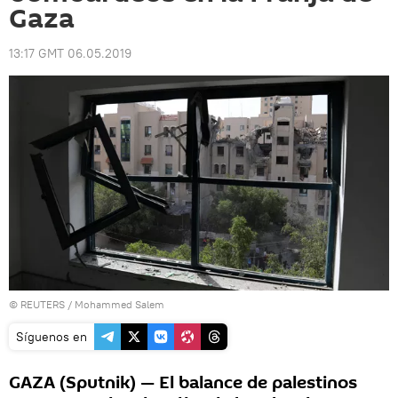
Gaza
13:17 GMT 06.05.2019
©
REUTERS
/ Mohammed Salem
Síguenos en
GAZA (Sputnik) — El balance de palestinos