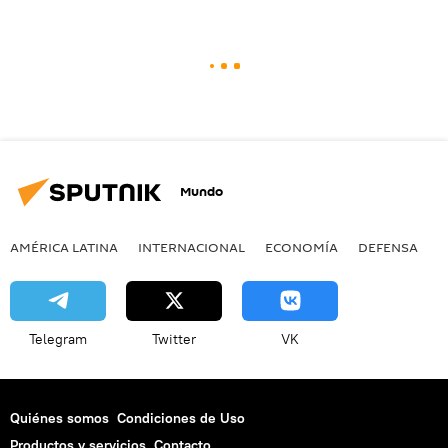
Mundo
AMÉRICA LATINA
INTERNACIONAL
ECONOMÍA
DEFENSA
M
Telegram
Twitter
VK
Quiénes somos
Condiciones de Uso
Productos y servicios
Contacto