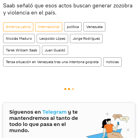
Saab señaló que esos actos buscan generar zozobra
y violencia en el país.
América Latina
Internacional
política
Venezuela
Nicolás Maduro
Leopoldo López
Jorge Rodríguez
Tarek William Saab
Juan Guaidó
Tensa situación en Venezuela tras una intentona golpista
noticias
Síguenos en
Telegram
y te
mantendremos al tanto de
todo lo que pasa en el
mundo.