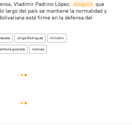
fensa, Vladimir Padrino López,
aseguró
que
 lo largo del país se mantiene la normalidad y
olivariana está firme en la defensa del
ezuela
Jorge Rodríguez
ministro
tentona golpista
noticias