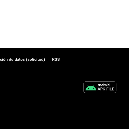
ción de datos (solicitud)
RSS