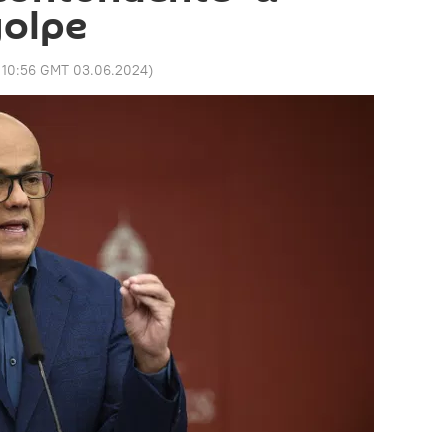
golpe
:
10:56 GMT 03.06.2024
)