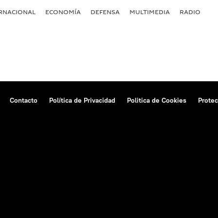
RNACIONAL
ECONOMÍA
DEFENSA
MULTIMEDIA
RADIO
Contacto
Política de Privacidad
Politica de Cookies
Protec