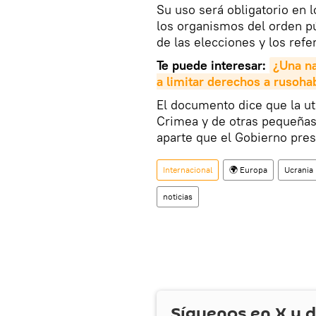
​Su uso será obligatorio en 
los organismos del orden púb
de las elecciones y los refe
Te puede interesar:
¿Una na
a limitar derechos a rusoha
El documento dice que la uti
Crimea y de otras pequeñas 
aparte que el Gobierno pres
Internacional
🌍 Europa
Ucrania
noticias
Síguenos en
X
y d