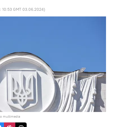
o:
10:53 GMT 03.06.2024
)
do multimedia