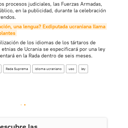
los procesos judiciales, las Fuerzas Armadas,
lico, en la publicidad, durante la celebración
rendos.
ción, una lengua? Exdiputada ucraniana llama 
blantes
lización de los idiomas de los tártaros de
etnias de Ucrania se especificará por una ley
entará en la Rada dentro de seis meses.
Rada Suprema
idioma ucraniano
uso
ley
escubre las