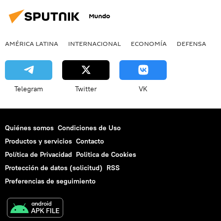
Mundo
AMÉRICA LATINA
INTERNACIONAL
ECONOMÍA
DEFENSA
M
Telegram
Twitter
VK
Quiénes somos
Condiciones de Uso
Productos y servicios
Contacto
Política de Privacidad
Politica de Cookies
Protección de datos (solicitud)
RSS
Preferencias de seguimiento