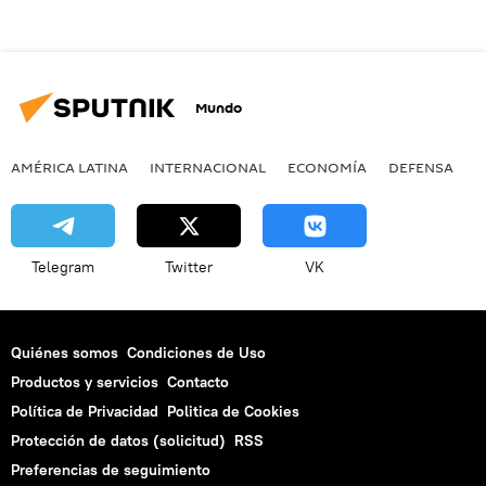
Mundo
AMÉRICA LATINA
INTERNACIONAL
ECONOMÍA
DEFENSA
M
Telegram
Twitter
VK
Quiénes somos
Condiciones de Uso
Productos y servicios
Contacto
Política de Privacidad
Politica de Cookies
Protección de datos (solicitud)
RSS
Preferencias de seguimiento