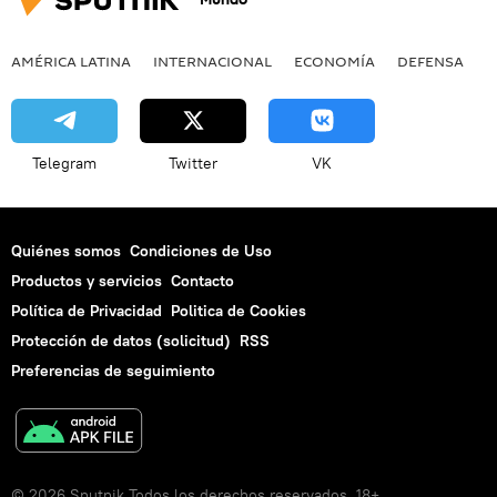
AMÉRICA LATINA
INTERNACIONAL
ECONOMÍA
DEFENSA
M
Telegram
Twitter
VK
Quiénes somos
Condiciones de Uso
Productos y servicios
Contacto
Política de Privacidad
Politica de Cookies
Protección de datos (solicitud)
RSS
Preferencias de seguimiento
© 2026 Sputnik Todos los derechos reservados. 18+