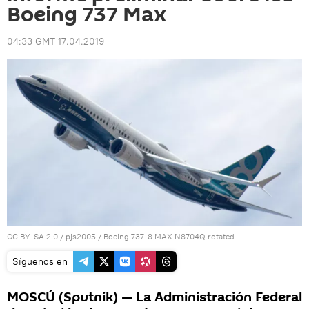
Boeing 737 Max
04:33 GMT 17.04.2019
CC BY-SA 2.0
/
pjs2005
/
Boeing 737-8 MAX N8704Q rotated
Síguenos en
MOSCÚ (Sputnik) — La Administración Federal