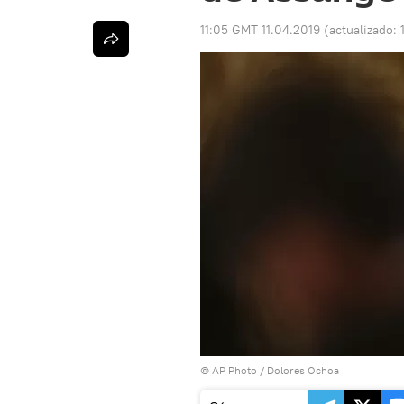
11:05 GMT 11.04.2019
(actualizado:
© AP Photo / Dolores Ochoa