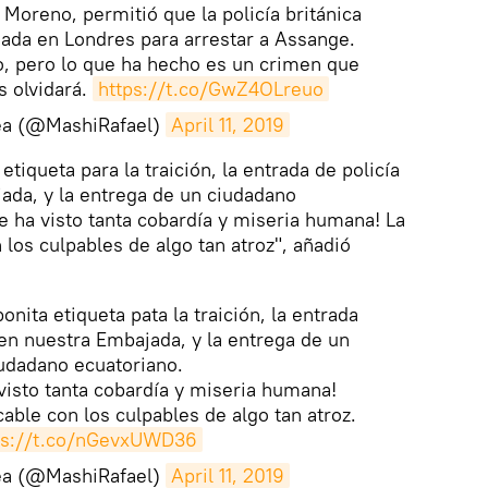
 Moreno, permitió que la policía británica
ada en Londres para arrestar a Assange.
, pero lo que ha hecho es un crimen que
 olvidará.
https://t.co/GwZ4OLreuo
ea (@MashiRafael)
April 11, 2019
etiqueta para la traición, la entrada de policía
ada, y la entrega de un ciudadano
e ha visto tanta cobardía y miseria humana! La
 los culpables de algo tan atroz", añadió
nita etiqueta pata la traición, la entrada
 en nuestra Embajada, y la entrega de un
udadano ecuatoriano.
visto tanta cobardía y miseria humana!
cable con los culpables de algo tan atroz.
ps://t.co/nGevxUWD36
ea (@MashiRafael)
April 11, 2019