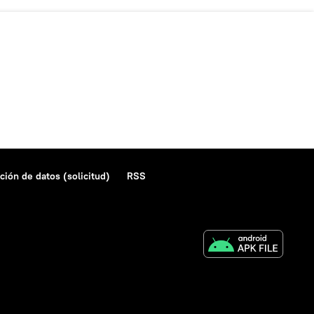
ción de datos (solicitud)
RSS