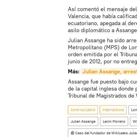
Así comentó el mensaje del
Valencia, que había calific
ecuatoriano, apegada al dere
asilo diplomático a Assange
​Julian Assange ha sido arre
Metropolitano (MPS) de Lon
orden emitida por el Tribun
junio de 2012, por no entreg
Más:
Julian Assange, arres
Assange fue puesto bajo cus
de la capital inglesa donde
Tribunal de Magistrados de
América Latina
Internacional
Lon
Julian Assange
Lenín Moreno
Wi
📰 Caso del fundador de WikiLeaks Juli