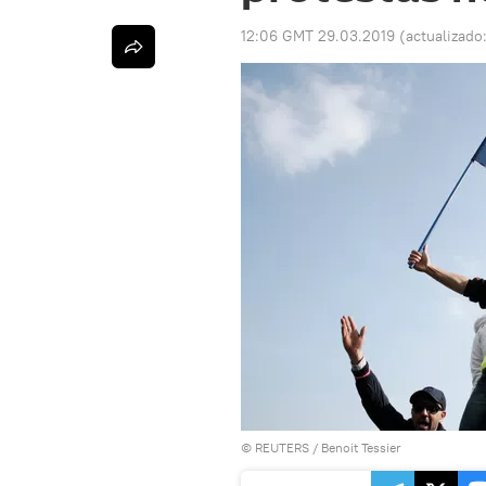
12:06 GMT 29.03.2019
(actualizado
©
REUTERS
/ Benoit Tessier