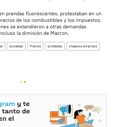
en prendas fluorescentes, protestaban en un
 precios de los combustibles y los impuestos,
iones se extendieron a otras demandas
 incluso la dimisión de Macron.
ad
sociedad
Francia
protestas
chalecos amarillos
gram
y te
 tanto de
en el