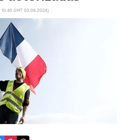
:
10:45 GMT 03.06.2024
)