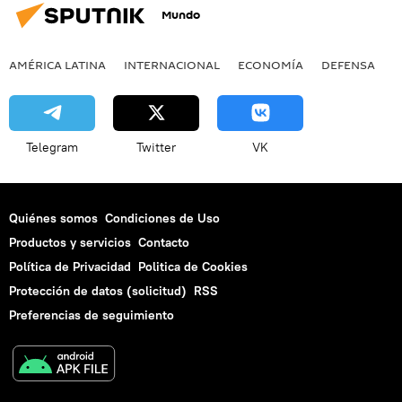
Mundo
AMÉRICA LATINA
INTERNACIONAL
ECONOMÍA
DEFENSA
M
Telegram
Twitter
VK
Quiénes somos
Condiciones de Uso
Productos y servicios
Contacto
Política de Privacidad
Politica de Cookies
Protección de datos (solicitud)
RSS
Preferencias de seguimiento