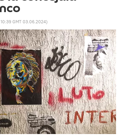
anco
:
10:39 GMT 03.06.2024
)