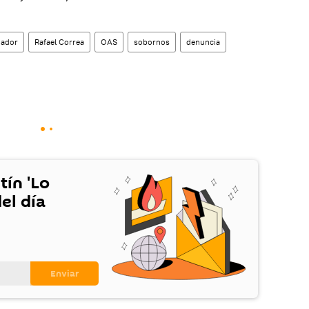
uador
Rafael Correa
OAS
sobornos
denuncia
tín 'Lo
el día