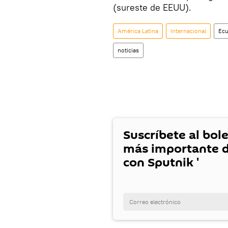
(sureste de EEUU).
América Latina
Internacional
Ec
noticias
Suscríbete al bole
más importante d
con Sputnik '