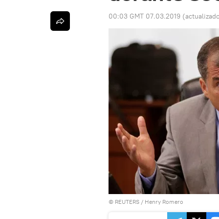
00:03 GMT 07.03.2019
(actualizad
©
REUTERS
/ Henry Romero