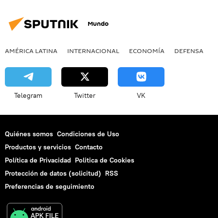
Mundo
AMÉRICA LATINA
INTERNACIONAL
ECONOMÍA
DEFENSA
M
Telegram
Twitter
VK
Quiénes somos
Condiciones de Uso
Productos y servicios
Contacto
Política de Privacidad
Politica de Cookies
Protección de datos (solicitud)
RSS
Preferencias de seguimiento